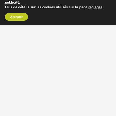
publicité.
Plus de détails sur les cookies utilisés sur la page
réglages
.
Accepter
CHOISIR EXTRACTEUR DE JUS
COMPARER PRIX DES EXTRACTEURS DE JUS
RECETTES EXTRACTEUR DE JUS
ACCESSOIRE EXTRACTEUR DE JUS
MODÈLES ET MARQUES
Extracteur de jus Angel
BioChef Atlas, Quantum et Axis
Extracteurs de jus Hurom
Kuvings EVO820 et D9900
Extracteurs de jus Omega
Oscar DA1000 et XL
Comment choisir extracteur de jus