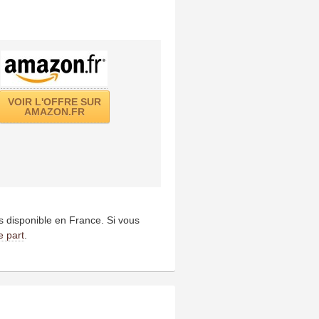
VOIR L'OFFRE SUR
AMAZON.FR
us disponible en France. Si vous
e part
.