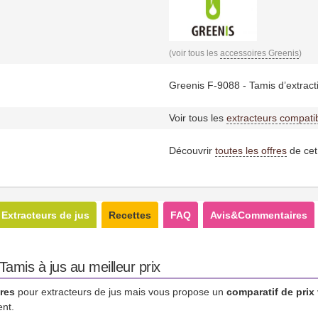
(voir tous les
accessoires Greenis
)
Greenis F-9088 - Tamis d’extracti
Voir tous les
extracteurs compati
Découvrir
toutes les offres
de cet
Extracteurs de jus
Recettes
FAQ
Avis&Commentaires
amis à jus au meilleur prix
res
pour extracteurs de jus mais vous propose un
comparatif de prix
ent.