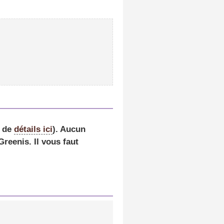
s de
détails ici
).
Aucun
reenis. Il vous faut