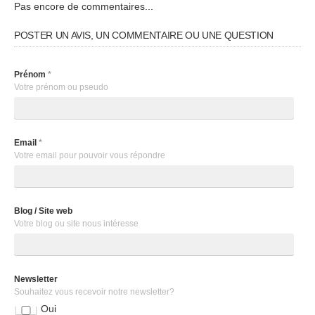
Pas encore de commentaires...
POSTER UN AVIS, UN COMMENTAIRE OU UNE QUESTION
Prénom
*
Votre prénom ou pseudo
Email
*
Votre email pour pouvoir vous répondre
Blog / Site web
Votre blog ou site nous intéresse
Newsletter
Souhaitez vous recevoir notre newsletter?
Oui