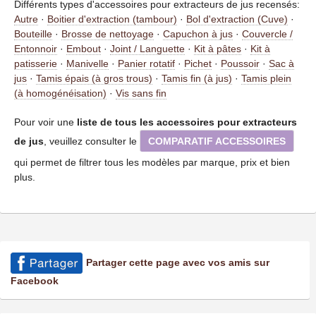
Différents types d'accessoires pour extracteurs de jus recensés:
Autre
·
Boitier d'extraction (tambour)
·
Bol d'extraction (Cuve)
·
Bouteille
·
Brosse de nettoyage
·
Capuchon à jus
·
Couvercle /
Entonnoir
·
Embout
·
Joint / Languette
·
Kit à pâtes
·
Kit à
patisserie
·
Manivelle
·
Panier rotatif
·
Pichet
·
Poussoir
·
Sac à
jus
·
Tamis épais (à gros trous)
·
Tamis fin (à jus)
·
Tamis plein
(à homogénéisation)
·
Vis sans fin
Pour voir une
liste de tous les accessoires pour extracteurs
de jus
, veuillez consulter le
COMPARATIF ACCESSOIRES
qui permet de filtrer tous les modèles par marque, prix et bien
plus.
Partager cette page avec vos amis sur
Facebook