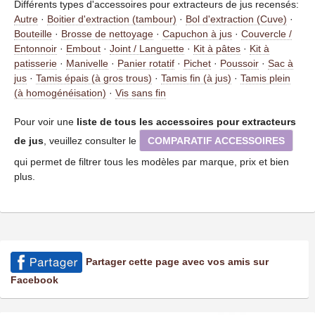
Différents types d'accessoires pour extracteurs de jus recensés:
Autre
·
Boitier d'extraction (tambour)
·
Bol d'extraction (Cuve)
·
Bouteille
·
Brosse de nettoyage
·
Capuchon à jus
·
Couvercle /
Entonnoir
·
Embout
·
Joint / Languette
·
Kit à pâtes
·
Kit à
patisserie
·
Manivelle
·
Panier rotatif
·
Pichet
·
Poussoir
·
Sac à
jus
·
Tamis épais (à gros trous)
·
Tamis fin (à jus)
·
Tamis plein
(à homogénéisation)
·
Vis sans fin
Pour voir une
liste de tous les accessoires pour extracteurs
de jus
, veuillez consulter le
COMPARATIF ACCESSOIRES
qui permet de filtrer tous les modèles par marque, prix et bien
plus.
Partager cette page avec vos amis sur
Facebook