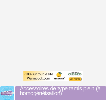
Accessoires de type tamis plein (à
homogénéisation)