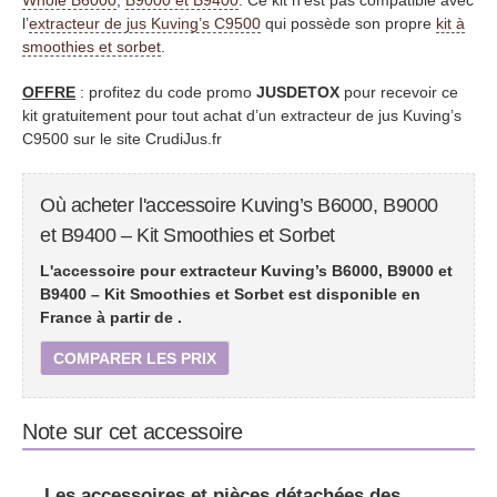
Whole B6000
,
B9000 et B9400
. Ce kit n’est pas compatible avec
l’
extracteur de jus Kuving’s C9500
qui possède son propre
kit à
smoothies et sorbet
.
OFFRE
: profitez du code promo
JUSDETOX
pour recevoir ce
kit gratuitement pour tout achat d’un extracteur de jus Kuving’s
C9500 sur le site CrudiJus.fr
Où acheter l'accessoire Kuving’s B6000, B9000
et B9400 – Kit Smoothies et Sorbet
L'accessoire pour extracteur Kuving’s B6000, B9000 et
B9400 – Kit Smoothies et Sorbet est disponible en
France à partir de
.
COMPARER LES PRIX
Note sur cet accessoire
Les
accessoires et pièces détachées des