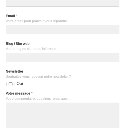
Email
*
Votre email pour pouvoir vous répondre
Blog / Site web
Votre blog ou site nous intéresse
Newsletter
Souhaitez vous recevoir notre newsletter?
Oui
Votre message
*
Votre commentaire, question, remarque, ...