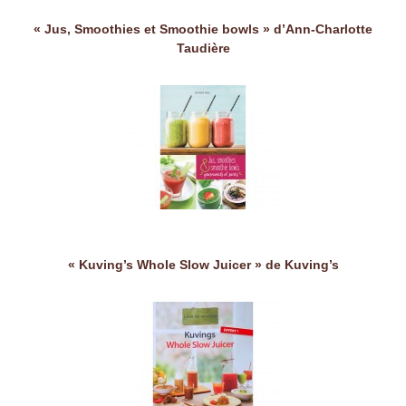
« Jus, Smoothies et Smoothie bowls » d’Ann-Charlotte
Taudière
« Kuving’s Whole Slow Juicer » de Kuving’s