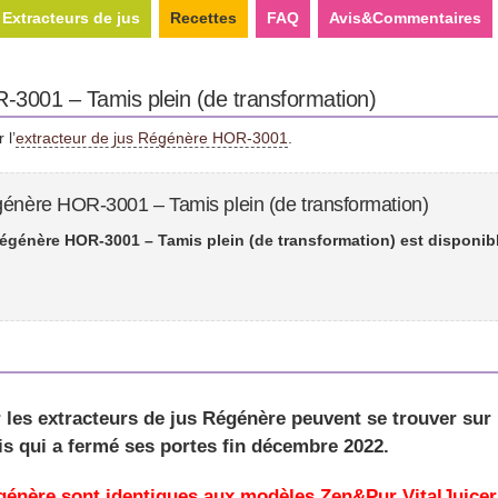
Extracteurs de jus
Recettes
FAQ
Avis&Commentaires
-3001 – Tamis plein (de transformation)
 l’
extracteur de jus Régénère HOR-3001
.
génère HOR-3001 – Tamis plein (de transformation)
égénère HOR-3001 – Tamis plein (de transformation) est disponibl
 les extracteurs de jus Régénère peuvent se trouver
sur 
 qui a fermé ses portes fin décembre 2022
.
égénère sont identiques aux modèles Zen&Pur VitalJuicer