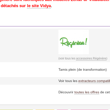
s détachés sur
le site Vidya
.
(voir tous les
accessoires Régénère
)
Tamis plein (de transformation)
Voir tous les
extracteurs compati
Découvrir
toutes les offres
de cet