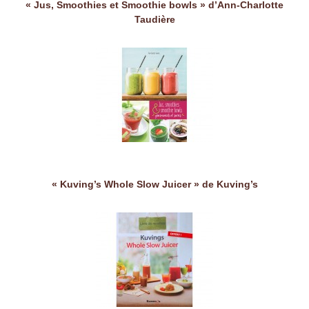
« Jus, Smoothies et Smoothie bowls » d’Ann-Charlotte
Taudière
« Kuving’s Whole Slow Juicer » de Kuving’s