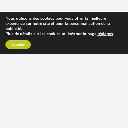
Nous utilisons des cookies pour vous offrir la meilleure
expérience sur notre site et pour la personnalisation de la
publicité.
Plus de détails sur les cookies utilisés sur la page
réglages
.
Accepter
CHOISIR EXTRACTEUR DE JUS
COMPARER PRIX DES EXTRACTEURS DE JUS
RECETTES EXTRACTEUR DE JUS
ACCESSOIRE EXTRACTEUR DE JUS
MODÈLES ET MARQUES
Extracteur de jus Angel