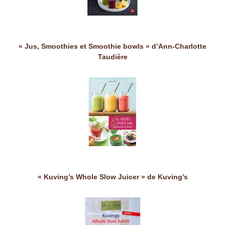
« Jus, Smoothies et Smoothie bowls » d’Ann-Charlotte
Taudière
« Kuving’s Whole Slow Juicer » de Kuving’s