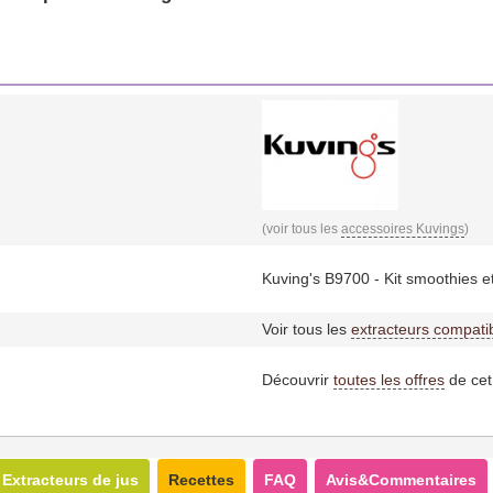
(voir tous les
accessoires Kuvings
)
Kuving's B9700 - Kit smoothies e
Voir tous les
extracteurs compati
Découvrir
toutes les offres
de cet
Extracteurs de jus
Recettes
FAQ
Avis&Commentaires