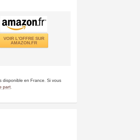
VOIR L'OFFRE SUR
AMAZON.FR
us disponible en France. Si vous
e part
.