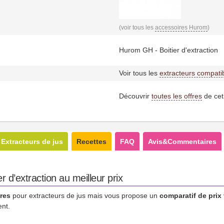
(voir tous les
accessoires Hurom
)
Hurom GH - Boitier d'extraction
Voir tous les
extracteurs compati
Découvrir
toutes les offres
de cet
Extracteurs de jus
Recettes
FAQ
Avis&Commentaires
 d’extraction au meilleur prix
res
pour extracteurs de jus mais vous propose un
comparatif de prix
ent.