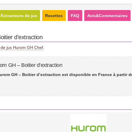
Extracteurs de jus
Recettes
FAQ
Avis&Commentaires
itier d’extraction
r de jus Hurom GH Chef
.
om GH – Boitier d’extraction
urom GH – Boitier d’extraction est disponible en France à partir 