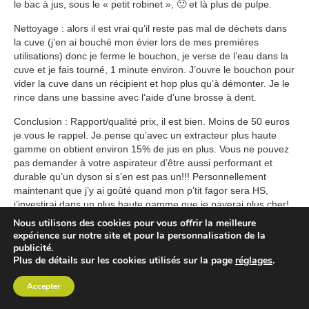
le bac à jus, sous le « petit robinet », 🙂 et là plus de pulpe.
Nettoyage : alors il est vrai qu’il reste pas mal de déchets dans
la cuve (j’en ai bouché mon évier lors de mes premières
utilisations) donc je ferme le bouchon, je verse de l’eau dans la
cuve et je fais tourné, 1 minute environ. J’ouvre le bouchon pour
vider la cuve dans un récipient et hop plus qu’à démonter. Je le
rince dans une bassine avec l’aide d’une brosse à dent.
Conclusion : Rapport/qualité prix, il est bien. Moins de 50 euros
je vous le rappel. Je pense qu’avec un extracteur plus haute
gamme on obtient environ 15% de jus en plus. Vous ne pouvez
pas demander à votre aspirateur d’être aussi performant et
durable qu’un dyson si s’en est pas un!!! Personnellement
maintenant que j’y ai goûté quand mon p’tit fagor sera HS,
j’investirai dans un plus haute gamme que je payerai plus cher!
Nous utilisons des cookies pour vous offrir la meilleure
expérience sur notre site et pour la personnalisation de la
27 MARS 2017
·
RÉPONDRE
publicité.
Quarte6
Plus de détails sur les cookies utilisés sur la page
réglages
.
Accepter
Bonjour,