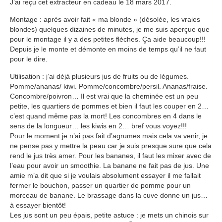
J’ai reçu cet extracteur en cadeau le 18 mars 2017.
Montage : après avoir fait « ma blonde » (désolée, les vraies
blondes) quelques dizaines de minutes, je me suis aperçue que
pour le montage il y a des petites flèches. Ça aide beaucoup!!!
Depuis je le monte et démonte en moins de temps qu’il ne faut
pour le dire.
Utilisation : j’ai déjà plusieurs jus de fruits ou de légumes.
Pomme/ananas/ kiwi. Pomme/concombre/persil. Ananas/fraise.
Concombre/poivron… Il est vrai que la cheminée est un peu
petite, les quartiers de pommes et bien il faut les couper en 2…
c’est quand même pas la mort! Les concombres en 4 dans le
sens de la longueur… les kiwis en 2… bref vous voyez!!!
Pour le moment je n’ai pas fait d’agrumes mais cela va venir, je
ne pense pas y mettre la peau car je suis presque sure que cela
rend le jus très amer. Pour les bananes, il faut les mixer avec de
l’eau pour avoir un smoothie. La banane ne fait pas de jus. Une
amie m’a dit que si je voulais absolument essayer il me fallait
fermer le bouchon, passer un quartier de pomme pour un
morceau de banane. Le brassage dans la cuve donne un jus…
à essayer bientôt!
Les jus sont un peu épais, petite astuce : je mets un chinois sur