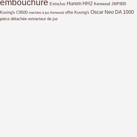
embouchure
Hurom HH2
ExtraJus
Kenwood JMP800
Oscar Neo DA 1000
Kuving's C9500
offre Kuving's
machine à jus Kenwood
piéce détachée extracteur de jus