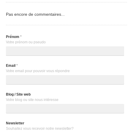
Pas encore de commentaires...
Prénom
*
Votre prénom ou pseudo
Email
*
Votre email pour pouvoir vous répondre
Blog / Site web
Votre blog ou site nous intéresse
Newsletter
Souhaitez vous recevoir notre newsletter?