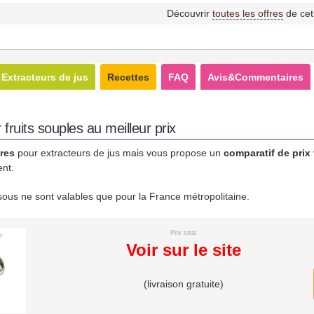
Découvrir
toutes les offres
de cet
Extracteurs de jus
Recettes
FAQ
Avis&Commentaires
ruits souples au meilleur prix
res
pour extracteurs de jus mais vous propose un
comparatif de prix
ent.
essous ne sont valables que pour la France métropolitaine.
Prix total
Voir sur le site
(livraison gratuite)