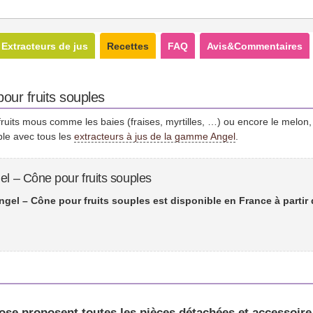
Extracteurs de jus
Recettes
FAQ
Avis&Commentaires
our fruits souples
ruits mous comme les baies (fraises, myrtilles, …) ou encore le melon, 
le avec tous les
extracteurs à jus de la gamme Angel
.
el – Cône pour fruits souples
ngel – Cône pour fruits souples est disponible en France à partir
ose proposent toutes les pièces détachées et accessoir