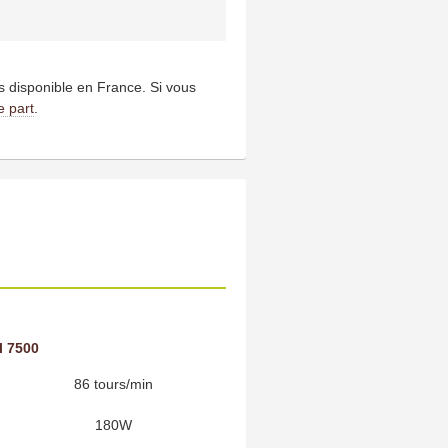
us disponible en France. Si vous
e part
.
l 7500
86 tours/min
180W