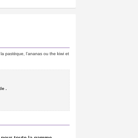
la pastèque, l’ananas ou the kiwi et
 de
.
e pour toute la gamme