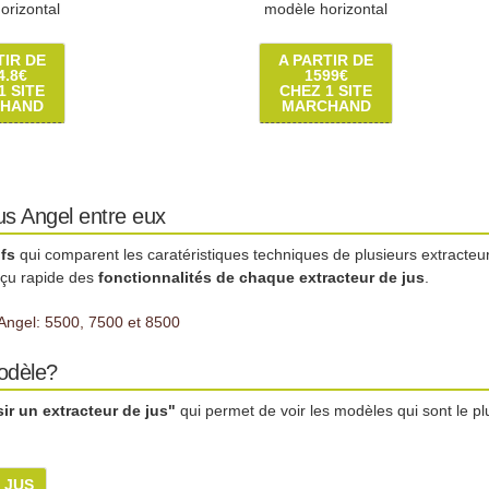
orizontal
modèle horizontal
TIR DE
A PARTIR DE
4.8€
1599€
1 SITE
CHEZ 1 SITE
HAND
MARCHAND
us Angel entre eux
fs
qui comparent les caratéristiques techniques de plusieurs extracteu
rçu rapide des
fonctionnalités de chaque extracteur de jus
.
Angel: 5500, 7500 et 8500
modèle?
r un extracteur de jus"
qui permet de voir les modèles qui sont le pl
 JUS