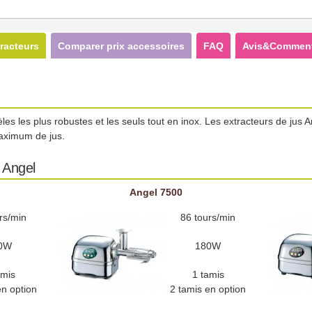
racteurs
Comparer prix accessoires
FAQ
Avis&Comment
les les plus robustes et les seuls tout en inox. Les extracteurs de jus
maximum de jus.
s Angel
Angel 7500
rs/min
86 tours/min
0W
180W
amis
1 tamis
en option
2 tamis en option