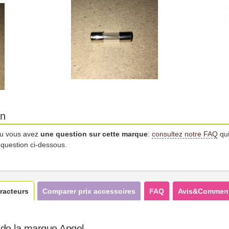
on
u vous avez
une question sur cette marque
:
consultez notre FAQ
qui
 question ci-dessous.
racteurs
Comparer prix accessoires
FAQ
Avis&Comment
 de la marque Angel