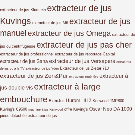
extracteur de jus
extracteur de jus Klarstein
Kuvings
extracteur de jus
extracteur de jus M6
manuel
extracteur de jus Omega
extracteur de
extracteur de jus pas cher
jus ou centrifugeuse
extracteur de jus professionnel
extracteur de jus reportage Capital
extracteur de jus Versapers
extracteur de jus Sana
extracteur
Extracteur de jus Z-star 710
de jus vu à la TV
extracteur de jus Yden
extracteur de jus Zen&Pur
extracteur à
extracteur régénère
extracteur à large
jus double vis
embouchure
Hurom HH2
ExtraJus
Kenwood JMP800
Oscar Neo DA 1000
Kuving's C9500
offre Kuving's
machine à jus Kenwood
piéce détachée extracteur de jus