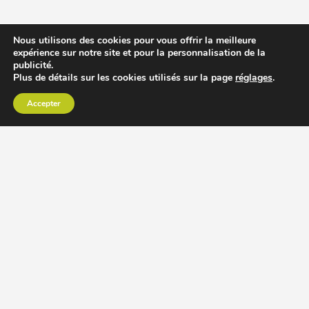
Nous utilisons des cookies pour vous offrir la meilleure
expérience sur notre site et pour la personnalisation de la
publicité.
Plus de détails sur les cookies utilisés sur la page
réglages
.
Accepter
CHOISIR EXTRACTEUR DE JUS
COMPARER PRIX DES EXTRACTEURS DE JUS
RECETTES EXTRACTEUR DE JUS
ACCESSOIRE EXTRACTEUR DE JUS
MODÈLES ET MARQUES
Extracteur de jus Angel
BioChef Atlas, Quantum et Axis