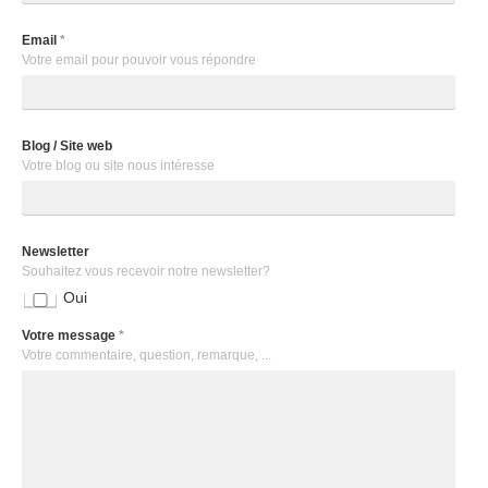
Email
*
Votre email pour pouvoir vous répondre
Blog / Site web
Votre blog ou site nous intéresse
Newsletter
Souhaitez vous recevoir notre newsletter?
Oui
Votre message
*
Votre commentaire, question, remarque, ...