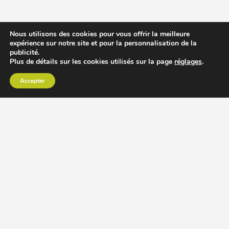
Nous utilisons des cookies pour vous offrir la meilleure
expérience sur notre site et pour la personnalisation de la
publicité.
Plus de détails sur les cookies utilisés sur la page
réglages
.
Accepter
CHOISIR EXTRACTEUR DE JUS
COMPARER PRIX DES EXTRACTEURS DE JUS
RECETTES EXTRACTEUR DE JUS
ACCESSOIRE EXTRACTEUR DE JUS
MODÈLES ET MARQUES
Extracteur de jus Angel