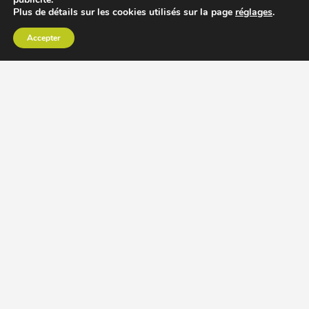
Plus de détails sur les cookies utilisés sur la page
réglages
.
Accepter
CHOISIR EXTRACTEUR DE JUS
COMPARER PRIX DES EXTRACTEURS DE JUS
RECETTES EXTRACTEUR DE JUS
ACCESSOIRE EXTRACTEUR DE JUS
MODÈLES ET MARQUES
Extracteur de jus Angel
BioChef Atlas, Quantum et Axis
Extracteurs de jus Hurom
Kuvings EVO820 et D9900
Extracteurs de jus Omega
Oscar DA1000 et XL
Comment choisir extracteur de jus
Comparatif extracteurs de jus