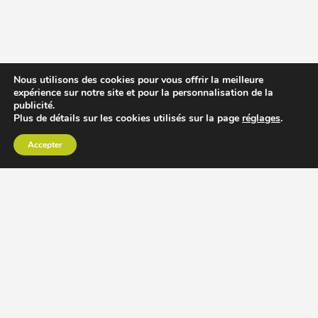
Nous utilisons des cookies pour vous offrir la meilleure
expérience sur notre site et pour la personnalisation de la
publicité.
Plus de détails sur les cookies utilisés sur la page
réglages
.
Accepter
CHOISIR EXTRACTEUR DE JUS
COMPARER PRIX DES EXTRACTEURS DE JUS
RECETTES EXTRACTEUR DE JUS
ACCESSOIRE EXTRACTEUR DE JUS
MODÈLES ET MARQUES