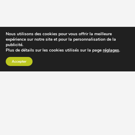
Nous utilisons des cookies pour vous offrir la meilleure
expérience sur notre site et pour la personnalisation de la
publicité.
Plus de détails sur les cookies utilisés sur la page
réglages
.
Accepter
CHOISIR EXTRACTEUR DE JUS
COMPARER PRIX DES EXTRACTEURS DE JUS
RECETTES EXTRACTEUR DE JUS
ACCESSOIRE EXTRACTEUR DE JUS
MODÈLES ET MARQUES