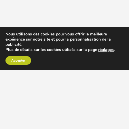
Nous utilisons des cookies pour vous offrir la meilleure
expérience sur notre site et pour la personnalisation de la
publicité.
Plus de détails sur les cookies utilisés sur la page
réglages
.
Accepter
CHOISIR EXTRACTEUR DE JUS
COMPARER PRIX DES EXTRACTEURS DE JUS
RECETTES EXTRACTEUR DE JUS
ACCESSOIRE EXTRACTEUR DE JUS
MODÈLES ET MARQUES