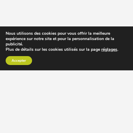
Nous utilisons des cookies pour vous offrir la meilleure
expérience sur notre site et pour la personnalisation de la
publicité.
Plus de détails sur les cookies utilisés sur la page
réglages
.
Accepter
CHOISIR EXTRACTEUR DE JUS
COMPARER PRIX DES EXTRACTEURS DE JUS
RECETTES EXTRACTEUR DE JUS
ACCESSOIRE EXTRACTEUR DE JUS
MODÈLES ET MARQUES