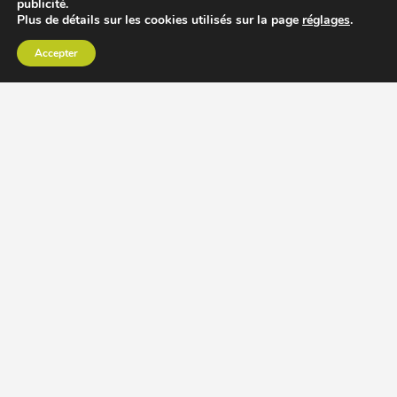
publicité.
Plus de détails sur les cookies utilisés sur la page
réglages
.
Accepter
CHOISIR EXTRACTEUR DE JUS
COMPARER PRIX DES EXTRACTEURS DE JUS
RECETTES EXTRACTEUR DE JUS
ACCESSOIRE EXTRACTEUR DE JUS
MODÈLES ET MARQUES
Extracteur de jus Angel
BioChef Atlas, Quantum et Axis
Extracteurs de jus Hurom
Kuvings EVO820 et D9900
Extracteurs de jus Omega
Oscar DA1000 et XL
Comment choisir extracteur de jus