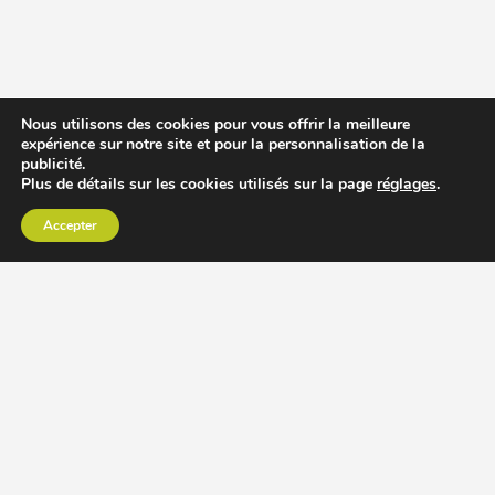
Nous utilisons des cookies pour vous offrir la meilleure
expérience sur notre site et pour la personnalisation de la
publicité.
Plus de détails sur les cookies utilisés sur la page
réglages
.
Accepter
CHOISIR EXTRACTEUR DE JUS
COMPARER PRIX DES EXTRACTEURS DE JUS
RECETTES EXTRACTEUR DE JUS
ACCESSOIRE EXTRACTEUR DE JUS
MODÈLES ET MARQUES