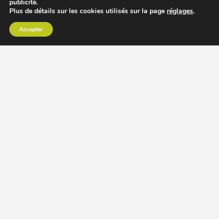
publicité.
Plus de détails sur les cookies utilisés sur la page
réglages
.
Accepter
CHOISIR EXTRACTEUR DE JUS
COMPARER PRIX DES EXTRACTEURS DE JUS
RECETTES EXTRACTEUR DE JUS
ACCESSOIRE EXTRACTEUR DE JUS
MODÈLES ET MARQUES
Extracteur de jus Angel
BioChef Atlas, Quantum et Axis
Extracteurs de jus Hurom
Kuvings EVO820 et D9900
Extracteurs de jus Omega
Oscar DA1000 et XL
Comment choisir extracteur de jus