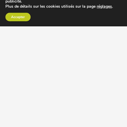
publicité.
Plus de détails sur les cookies utilisés sur la page
réglages
.
Accepter
CHOISIR EXTRACTEUR DE JUS
COMPARER PRIX DES EXTRACTEURS DE JUS
RECETTES EXTRACTEUR DE JUS
ACCESSOIRE EXTRACTEUR DE JUS
MODÈLES ET MARQUES
Extracteur de jus Angel
BioChef Atlas, Quantum et Axis
Extracteurs de jus Hurom
Kuvings EVO820 et D9900
Extracteurs de jus Omega
Oscar DA1000 et XL
Comment choisir extracteur de jus