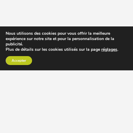
Nous utilisons des cookies pour vous offrir la meilleure
expérience sur notre site et pour la personnalisation de la
publicité.
Plus de détails sur les cookies utilisés sur la page
réglages
.
Accepter
CHOISIR EXTRACTEUR DE JUS
COMPARER PRIX DES EXTRACTEURS DE JUS
RECETTES EXTRACTEUR DE JUS
ACCESSOIRE EXTRACTEUR DE JUS
MODÈLES ET MARQUES