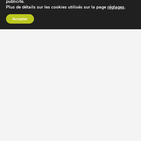
publicité.
Plus de détails sur les cookies utilisés sur la page
réglages
.
Accepter
CHOISIR EXTRACTEUR DE JUS
COMPARER PRIX DES EXTRACTEURS DE JUS
RECETTES EXTRACTEUR DE JUS
ACCESSOIRE EXTRACTEUR DE JUS
MODÈLES ET MARQUES
Extracteur de jus Angel
BioChef Atlas, Quantum et Axis
Extracteurs de jus Hurom
Kuvings EVO820 et D9900
Extracteurs de jus Omega
Oscar DA1000 et XL
Comment choisir extracteur de jus