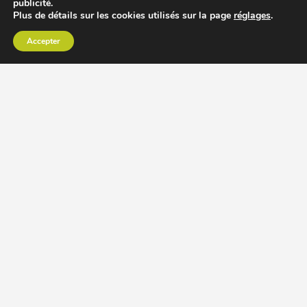
publicité.
Plus de détails sur les cookies utilisés sur la page
réglages
.
Accepter
CHOISIR EXTRACTEUR DE JUS
COMPARER PRIX DES EXTRACTEURS DE JUS
RECETTES EXTRACTEUR DE JUS
ACCESSOIRE EXTRACTEUR DE JUS
MODÈLES ET MARQUES
Extracteur de jus Angel
BioChef Atlas, Quantum et Axis
Extracteurs de jus Hurom
Kuvings EVO820 et D9900
Extracteurs de jus Omega
Oscar DA1000 et XL
Comment choisir extracteur de jus