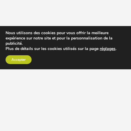
Nous utilisons des cookies pour vous offrir la meilleure
expérience sur notre site et pour la personnalisation de la
publicité.
Plus de détails sur les cookies utilisés sur la page
réglages
.
Accepter
CHOISIR EXTRACTEUR DE JUS
COMPARER PRIX DES EXTRACTEURS DE JUS
RECETTES EXTRACTEUR DE JUS
ACCESSOIRE EXTRACTEUR DE JUS
MODÈLES ET MARQUES