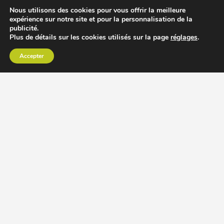
Nous utilisons des cookies pour vous offrir la meilleure
expérience sur notre site et pour la personnalisation de la
publicité.
Plus de détails sur les cookies utilisés sur la page
réglages
.
Accepter
CHOISIR EXTRACTEUR DE JUS
COMPARER PRIX DES EXTRACTEURS DE JUS
RECETTES EXTRACTEUR DE JUS
ACCESSOIRE EXTRACTEUR DE JUS
MODÈLES ET MARQUES
Extracteur de jus Angel
BioChef Atlas, Quantum et Axis
Extracteurs de jus Hurom
Kuvings EVO820 et D9900