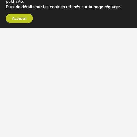
publicité.
Plus de détails sur les cookies utilisés sur la page
réglages
.
Accepter
CHOISIR EXTRACTEUR DE JUS
COMPARER PRIX DES EXTRACTEURS DE JUS
RECETTES EXTRACTEUR DE JUS
ACCESSOIRE EXTRACTEUR DE JUS
MODÈLES ET MARQUES
Extracteur de jus Angel
BioChef Atlas, Quantum et Axis
Extracteurs de jus Hurom
Kuvings EVO820 et D9900
Extracteurs de jus Omega
Oscar DA1000 et XL
Comment choisir extracteur de jus