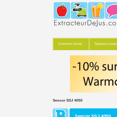
Comment choisir
Tableaux compar
Sencor SSJ 4050
Sencor SSJ 4050