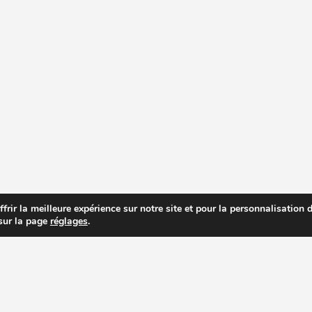
rir la meilleure expérience sur notre site et pour la personnalisation de
 sur la page
réglages
.
R PRIX DES EXTRACTEURS DE JUS
RECETTES EXTRACTEUR DE JUS
AC