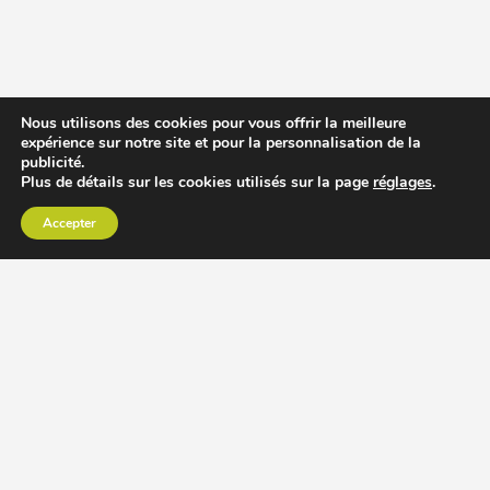
Nous utilisons des cookies pour vous offrir la meilleure
expérience sur notre site et pour la personnalisation de la
publicité.
Plus de détails sur les cookies utilisés sur la page
réglages
.
Accepter
CHOISIR EXTRACTEUR DE JUS
COMPARER PRIX DES EXTRACTEURS DE JUS
RECETTES EXTRACTEUR DE JUS
ACCESSOIRE EXTRACTEUR DE JUS
MODÈLES ET MARQUES