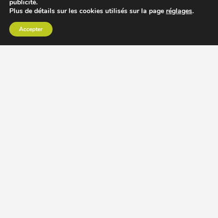
publicité.
Plus de détails sur les cookies utilisés sur la page
réglages
.
Accepter
CHOISIR EXTRACTEUR DE JUS
COMPARER PRIX DES EXTRACTEURS DE JUS
RECETTES EXTRACTEUR DE JUS
ACCESSOIRE EXTRACTEUR DE JUS
MODÈLES ET MARQUES
Extracteur de jus Angel
BioChef Atlas, Quantum et Axis
Extracteurs de jus Hurom
Kuvings EVO820 et D9900
Extracteurs de jus Omega
Oscar DA1000 et XL
Comment choisir extracteur de jus