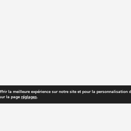
rir la meilleure expérience sur notre site et pour la personnalisation de
 sur la page
réglages
.
R PRIX DES EXTRACTEURS DE JUS
RECETTES EXTRACTEUR DE JUS
AC