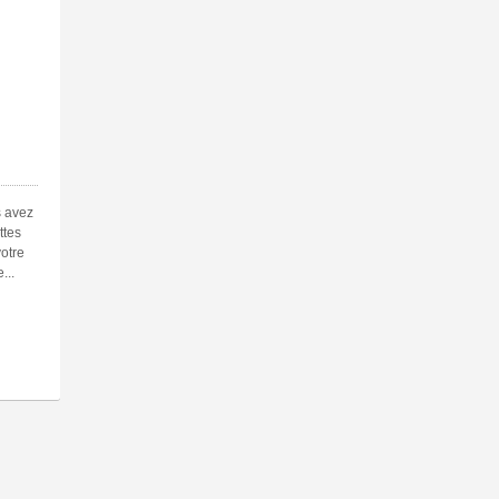
s avez
ttes
votre
...