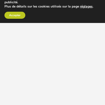
publicité.
Plus de détails sur les cookies utilisés sur la page
réglages
.
Accepter
CHOISIR EXTRACTEUR DE JUS
COMPARER PRIX DES EXTRACTEURS DE JUS
RECETTES EXTRACTEUR DE JUS
ACCESSOIRE EXTRACTEUR DE JUS
MODÈLES ET MARQUES
Extracteur de jus Angel
BioChef Atlas, Quantum et Axis
Extracteurs de jus Hurom
Kuvings EVO820 et D9900
Extracteurs de jus Omega
Oscar DA1000 et XL
Comment choisir extracteur de jus