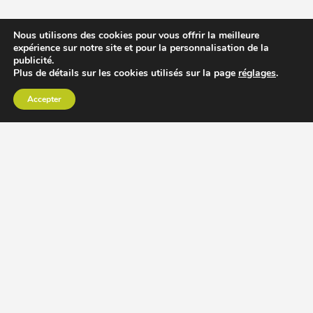
Nous utilisons des cookies pour vous offrir la meilleure
expérience sur notre site et pour la personnalisation de la
publicité.
Plus de détails sur les cookies utilisés sur la page
réglages
.
Accepter
CHOISIR EXTRACTEUR DE JUS
COMPARER PRIX DES EXTRACTEURS DE JUS
RECETTES EXTRACTEUR DE JUS
ACCESSOIRE EXTRACTEUR DE JUS
MODÈLES ET MARQUES
Extracteur de jus Angel
BioChef Atlas, Quantum et Axis