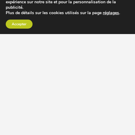
expérience sur notre site et pour la personnalisation de la
publicité.
Plus de détails sur les cookies utilisés sur la page
réglages
.
Accepter
CHOISIR EXTRACTEUR DE JUS
COMPARER PRIX DES EXTRACTEURS DE JUS
RECETTES EXTRACTEUR DE JUS
ACCESSOIRE EXTRACTEUR DE JUS
MODÈLES ET MARQUES
Extracteur de jus Angel
BioChef Atlas, Quantum et Axis
Extracteurs de jus Hurom
Kuvings EVO820 et D9900
Extracteurs de jus Omega
Oscar DA1000 et XL