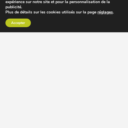
expérience sur notre site et pour la personnalisation de la
publicité.
Plus de détails sur les cookies utilisés sur la page
réglages
.
Accepter
CHOISIR EXTRACTEUR DE JUS
COMPARER PRIX DES EXTRACTEURS DE JUS
RECETTES EXTRACTEUR DE JUS
ACCESSOIRE EXTRACTEUR DE JUS
MODÈLES ET MARQUES
Extracteur de jus Angel
BioChef Atlas, Quantum et Axis
Extracteurs de jus Hurom
Kuvings EVO820 et D9900
Extracteurs de jus Omega
Oscar DA1000 et XL