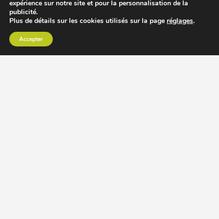
expérience sur notre site et pour la personnalisation de la
publicité.
Plus de détails sur les cookies utilisés sur la page
réglages
.
Accepter
CHOISIR EXTRACTEUR DE JUS
COMPARER PRIX DES EXTRACTEURS DE JUS
RECETTES EXTRACTEUR DE JUS
ACCESSOIRE EXTRACTEUR DE JUS
MODÈLES ET MARQUES
Extracteur de jus Angel
BioChef Atlas, Quantum et Axis
Extracteurs de jus Hurom
Kuvings EVO820 et D9900
Extracteurs de jus Omega
Oscar DA1000 et XL