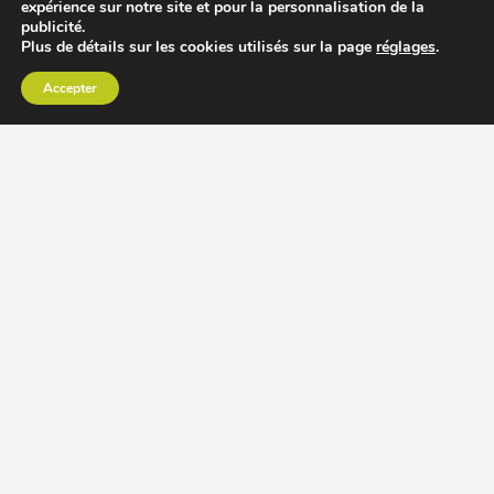
expérience sur notre site et pour la personnalisation de la
publicité.
Plus de détails sur les cookies utilisés sur la page
réglages
.
Accepter
CHOISIR EXTRACTEUR DE JUS
COMPARER PRIX DES EXTRACTEURS DE JUS
RECETTES EXTRACTEUR DE JUS
ACCESSOIRE EXTRACTEUR DE JUS
MODÈLES ET MARQUES
Extracteur de jus Angel
BioChef Atlas, Quantum et Axis
Extracteurs de jus Hurom
Kuvings EVO820 et D9900
Extracteurs de jus Omega
Oscar DA1000 et XL