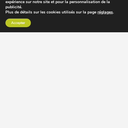
expérience sur notre site et pour la personnalisation de la
publicité.
Plus de détails sur les cookies utilisés sur la page
réglages
.
Accepter
CHOISIR EXTRACTEUR DE JUS
COMPARER PRIX DES EXTRACTEURS DE JUS
RECETTES EXTRACTEUR DE JUS
ACCESSOIRE EXTRACTEUR DE JUS
MODÈLES ET MARQUES
Extracteur de jus Angel
BioChef Atlas, Quantum et Axis
Extracteurs de jus Hurom
Kuvings EVO820 et D9900
Extracteurs de jus Omega
Oscar DA1000 et XL