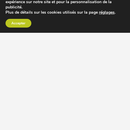
expérience sur notre site et pour la personnalisation de la
publicité.
Plus de détails sur les cookies utilisés sur la page
réglages
.
Accepter
CHOISIR EXTRACTEUR DE JUS
COMPARER PRIX DES EXTRACTEURS DE JUS
RECETTES EXTRACTEUR DE JUS
ACCESSOIRE EXTRACTEUR DE JUS
MODÈLES ET MARQUES
Extracteur de jus Angel
BioChef Atlas, Quantum et Axis
Extracteurs de jus Hurom
Kuvings EVO820 et D9900
Extracteurs de jus Omega
Oscar DA1000 et XL