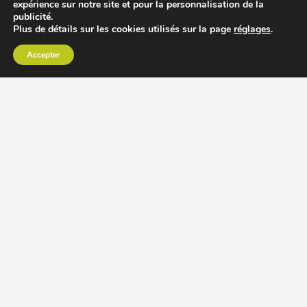
expérience sur notre site et pour la personnalisation de la
publicité.
Plus de détails sur les cookies utilisés sur la page
réglages
.
Accepter
CHOISIR EXTRACTEUR DE JUS
COMPARER PRIX DES EXTRACTEURS DE JUS
RECETTES EXTRACTEUR DE JUS
ACCESSOIRE EXTRACTEUR DE JUS
MODÈLES ET MARQUES
Extracteur de jus Angel
BioChef Atlas, Quantum et Axis
Extracteurs de jus Hurom
Kuvings EVO820 et D9900
Extracteurs de jus Omega
Oscar DA1000 et XL