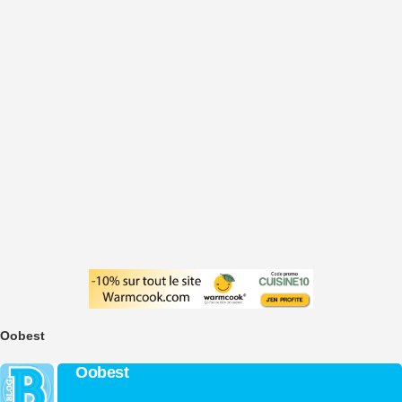
Oobest
Oobest