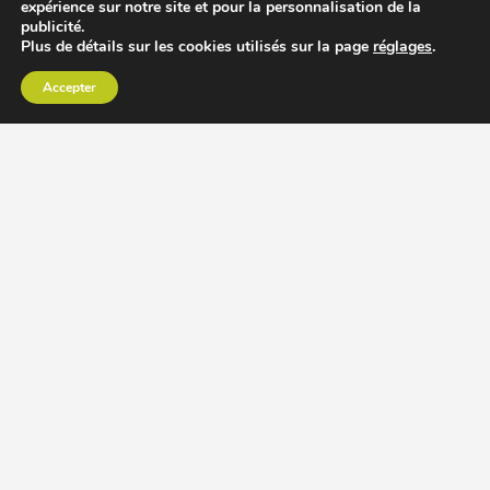
expérience sur notre site et pour la personnalisation de la
publicité.
Plus de détails sur les cookies utilisés sur la page
réglages
.
Accepter
CHOISIR EXTRACTEUR DE JUS
COMPARER PRIX DES EXTRACTEURS DE JUS
RECETTES EXTRACTEUR DE JUS
ACCESSOIRE EXTRACTEUR DE JUS
MODÈLES ET MARQUES
Extracteur de jus Angel
BioChef Atlas, Quantum et Axis
Extracteurs de jus Hurom
Kuvings EVO820 et D9900
Extracteurs de jus Omega
Oscar DA1000 et XL