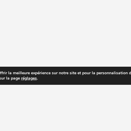
rir la meilleure expérience sur notre site et pour la personnalisation de
 sur la page
réglages
.
R PRIX DES EXTRACTEURS DE JUS
RECETTES EXTRACTEUR DE JUS
AC
PAGES IMPORTANTES
ACHETER UN EXTRACTEUR