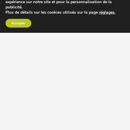
expérience sur notre site et pour la personnalisation de la
publicité.
Plus de détails sur les cookies utilisés sur la page
réglages
.
Accepter
CHOISIR EXTRACTEUR DE JUS
COMPARER PRIX DES EXTRACTEURS DE JUS
RECETTES EXTRACTEUR DE JUS
ACCESSOIRE EXTRACTEUR DE JUS
MODÈLES ET MARQUES
Extracteur de jus Angel
BioChef Atlas, Quantum et Axis
Extracteurs de jus Hurom
Kuvings EVO820 et D9900
Extracteurs de jus Omega
Oscar DA1000 et XL