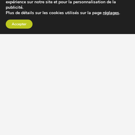
expérience sur notre site et pour la personnalisation de la
publicité.
Plus de détails sur les cookies utilisés sur la page
réglages
.
Accepter
CHOISIR EXTRACTEUR DE JUS
COMPARER PRIX DES EXTRACTEURS DE JUS
RECETTES EXTRACTEUR DE JUS
ACCESSOIRE EXTRACTEUR DE JUS
MODÈLES ET MARQUES
Extracteur de jus Angel
BioChef Atlas, Quantum et Axis
Extracteurs de jus Hurom
Kuvings EVO820 et D9900
Extracteurs de jus Omega
Oscar DA1000 et XL